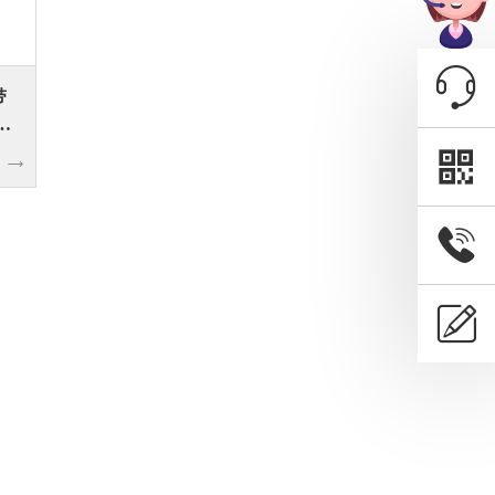
带
转
在线
客服
微信
客服
留言
咨询